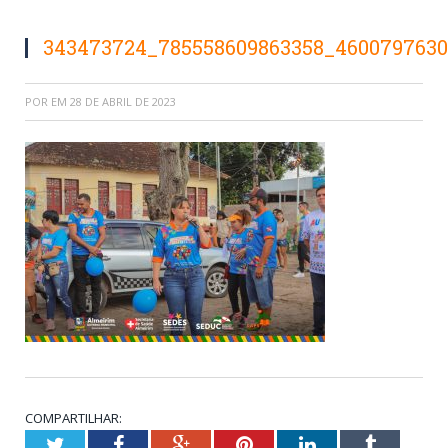
343473724_785558609863358_4600797630
POR
EM
28 DE ABRIL DE 2023
COMPARTILHAR:
Twitter
Facebook
Google+
Pinterest
LinkedIn
Tumblr