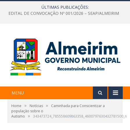
ÚLTIMAS PUBLICAÇÕES:
EDITAL DE CONVOCAÇÃO Nº 001/2026 – SEAP/ALMEIRIM
MENU
»
»
Home
Notícias
Caminhada para Conscientizar a
população sobre o
»
Autismo
343473724_785558609863358_4600797630432781500_n