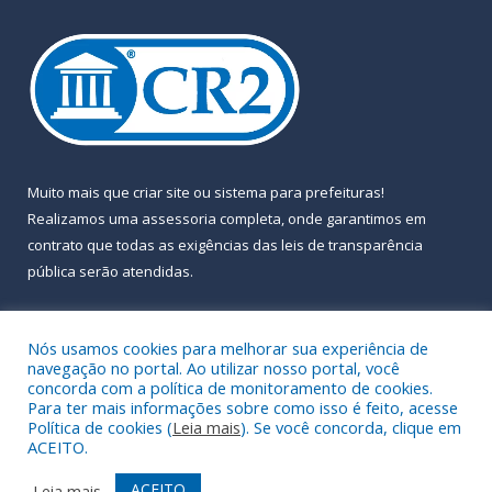
Muito mais que
criar site
ou
sistema para prefeituras
!
Realizamos uma
assessoria
completa, onde garantimos em
contrato que todas as exigências das
leis de transparência
pública
serão atendidas.
Conheça o
PNTP
e o
Radar da Transparência Pública
Nós usamos cookies para melhorar sua experiência de
navegação no portal. Ao utilizar nosso portal, você
concorda com a política de monitoramento de cookies.
Para ter mais informações sobre como isso é feito, acesse
Política de cookies (
Leia mais
). Se você concorda, clique em
Todos os direitos reservados a Prefeitura Municipal de Almeirim.
ACEITO.
Mapa do Site
Acessar Área Administrativa
ACEITO
Leia mais