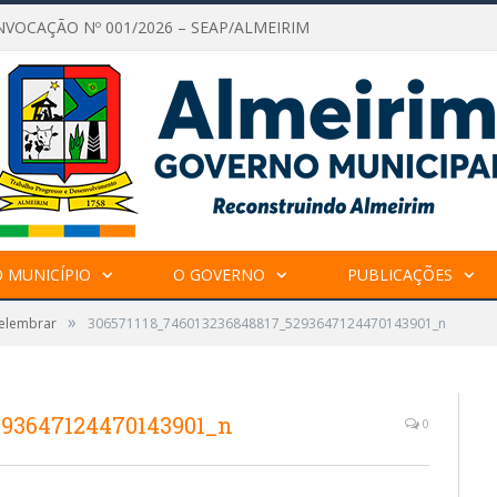
NVOCAÇÃO Nº 001/2026 – SEAP/ALMEIRIM
 MUNICÍPIO
O GOVERNO
PUBLICAÇÕES
»
Relembrar
306571118_746013236848817_5293647124470143901_n
293647124470143901_n
0