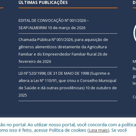
ÚLTIMAS PUBLICAÇÕES
D
EDITAL DE CONVOCAÇÃO Nº 001/2026 –
SEAP/ALMEIRIM
10 de março de 2026
Chamada Pública Nº 001/2026, para aquisição de
gêneros alimentícios diretamente da Agricultura
Familiar e do Empreendedor Familiar Rural
26 de
fevereiro de 2026
M
R
LEI Nº 520/1998, DE 31 DE MAIO DE 1998 (Suprime e
g
altera a Lei Nº 110/91, que criou o Conselho Municipal
l
de Saúde e dá outras providências)
10 de outubro de
2025
C
 no portal. Ao utilizar nosso portal, você concorda com a polític
 de Almeirim.
Mapa do Si
 isso é feito, acesse Política de cookies (
Leia mais
). Se você