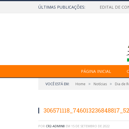
ÚLTIMAS PUBLICAÇÕES:
EDITAL DE CO
PÁGINA INICIAL
O
»
»
VOCÊ ESTÁ EM:
Home
Notícias
Dia de 
306571118_746013236848817_5
POR
CR2-ADMIN8
EM
15 DE SETEMBRO DE 2022