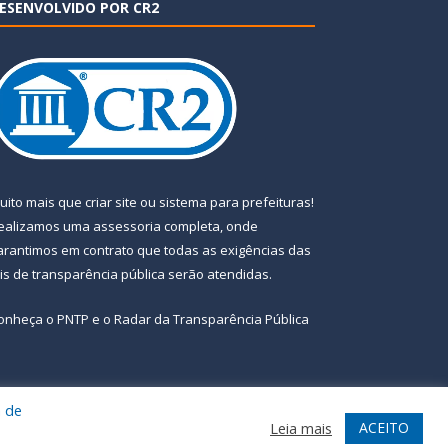
ESENVOLVIDO POR CR2
uito mais que
criar site
ou
sistema para prefeituras
!
ealizamos uma
assessoria
completa, onde
arantimos em contrato que todas as exigências das
eis de transparência pública
serão atendidas.
onheça o
PNTP
e o
Radar da Transparência Pública
a de
te
Acessar Área Administrativa
Acessar Webmail
ACEITO
Leia mais