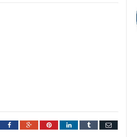
tter
Facebook
Google+
Pinterest
LinkedIn
Tumblr
Email