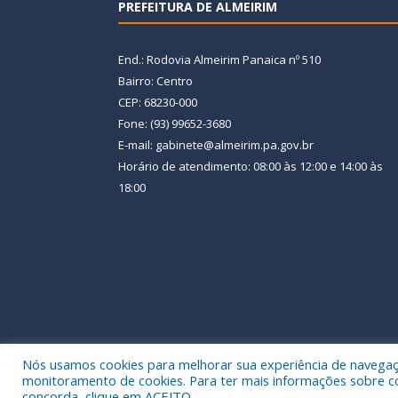
PREFEITURA DE ALMEIRIM
End.: Rodovia Almeirim Panaica nº 510
Bairro: Centro
CEP: 68230-000
Fone: (93) 99652-3680
E-mail: gabinete@almeirim.pa.gov.br
Horário de atendimento: 08:00 às 12:00 e 14:00 às
18:00
Nós usamos cookies para melhorar sua experiência de navegação
Todos os direitos reservados a Prefeitura Municipal
monitoramento de cookies. Para ter mais informações sobre como
concorda, clique em ACEITO.