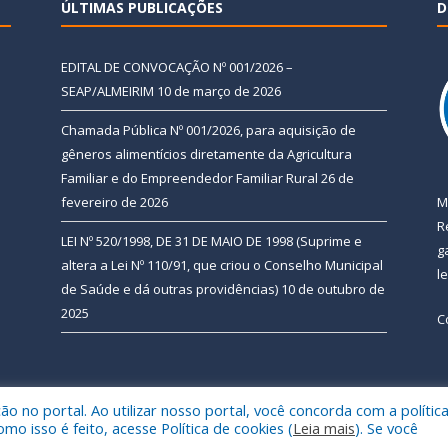
ÚLTIMAS PUBLICAÇÕES
D
EDITAL DE CONVOCAÇÃO Nº 001/2026 –
SEAP/ALMEIRIM
10 de março de 2026
Chamada Pública Nº 001/2026, para aquisição de
gêneros alimentícios diretamente da Agricultura
Familiar e do Empreendedor Familiar Rural
26 de
fevereiro de 2026
M
R
LEI Nº 520/1998, DE 31 DE MAIO DE 1998 (Suprime e
g
altera a Lei Nº 110/91, que criou o Conselho Municipal
l
de Saúde e dá outras providências)
10 de outubro de
2025
C
 no portal. Ao utilizar nosso portal, você concorda com a polític
 de Almeirim.
Mapa do Si
 isso é feito, acesse Política de cookies (
Leia mais
). Se você