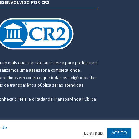
ESENVOLVIDO POR CR2
uito mais que
criar site
ou
sistema para prefeituras
!
ealizamos uma
assessoria
completa, onde
arantimos em contrato que todas as exigências das
eis de transparência pública
serão atendidas.
onheça o
PNTP
e o
Radar da Transparência Pública
a de
te
Acessar Área Administrativa
Acessar Webmail
ACEITO
Leia mais