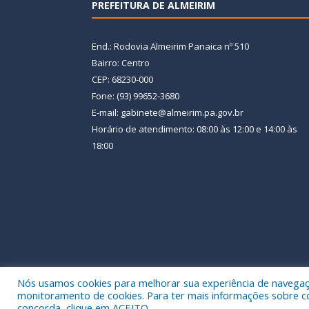
PREFEITURA DE ALMEIRIM
End.: Rodovia Almeirim Panaica nº 510
Bairro: Centro
CEP: 68230-000
Fone: (93) 99652-3680
E-mail: gabinete@almeirim.pa.gov.br
Horário de atendimento: 08:00 às 12:00 e 14:00 às
18:00
Nós usamos cookies para melhorar sua experiência de navegação
Todos os direitos reservados a Prefeitura Municipal
monitoramento de cookies. Para ter mais informações sobre como
concorda, clique em ACEITO.