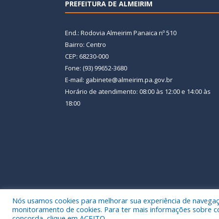
PREFEITURA DE ALMEIRIM
End.: Rodovia Almeirim Panaica nº 510
Bairro: Centro
CEP: 68230-000
Fone: (93) 99652-3680
E-mail: gabinete@almeirim.pa.gov.br
Horário de atendimento: 08:00 às 12:00 e 14:00 às
18:00
Nós usamos cookies para melhorar sua experiência de navegação
Todos os direitos reservados a Prefeitura Municipal
monitoramento de cookies. Para ter mais informações sobre como
concorda, clique em ACEITO.