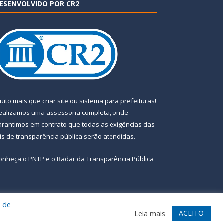
ESENVOLVIDO POR CR2
uito mais que
criar site
ou
sistema para prefeituras
!
ealizamos uma
assessoria
completa, onde
arantimos em contrato que todas as exigências das
eis de transparência pública
serão atendidas.
onheça o
PNTP
e o
Radar da Transparência Pública
a de
te
Acessar Área Administrativa
Acessar Webmail
ACEITO
Leia mais