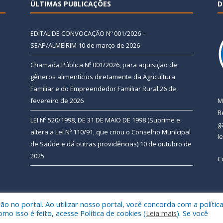
ÚLTIMAS PUBLICAÇÕES
D
EDITAL DE CONVOCAÇÃO Nº 001/2026 –
SEAP/ALMEIRIM
10 de março de 2026
Chamada Pública Nº 001/2026, para aquisição de
gêneros alimentícios diretamente da Agricultura
Familiar e do Empreendedor Familiar Rural
26 de
fevereiro de 2026
M
R
LEI Nº 520/1998, DE 31 DE MAIO DE 1998 (Suprime e
g
altera a Lei Nº 110/91, que criou o Conselho Municipal
l
de Saúde e dá outras providências)
10 de outubro de
2025
C
 no portal. Ao utilizar nosso portal, você concorda com a polític
 de Almeirim.
Mapa do Si
 isso é feito, acesse Política de cookies (
Leia mais
). Se você