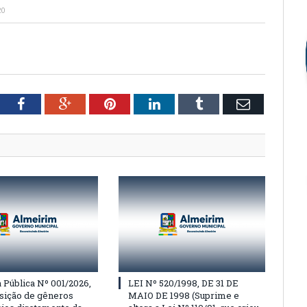
20
tter
Facebook
Google+
Pinterest
LinkedIn
Tumblr
Email
Pública Nº 001/2026,
LEI Nº 520/1998, DE 31 DE
isição de gêneros
MAIO DE 1998 (Suprime e