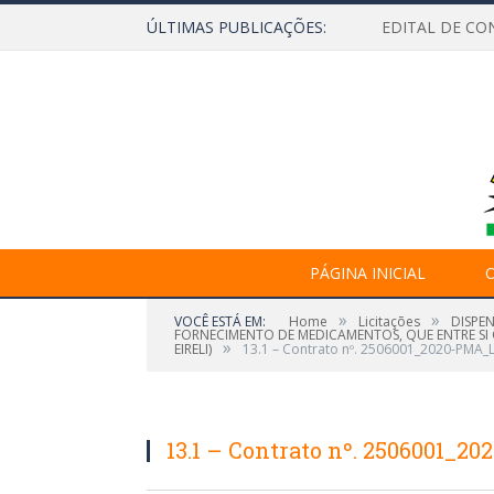
ÚLTIMAS PUBLICAÇÕES:
EDITAL DE CO
PÁGINA INICIAL
O
»
»
VOCÊ ESTÁ EM:
Home
Licitações
DISPE
FORNECIMENTO DE MEDICAMENTOS, QUE ENTRE SI 
»
EIRELI)
13.1 – Contrato nº. 2506001_2020-PMA_L
13.1 – Contrato nº. 2506001_2