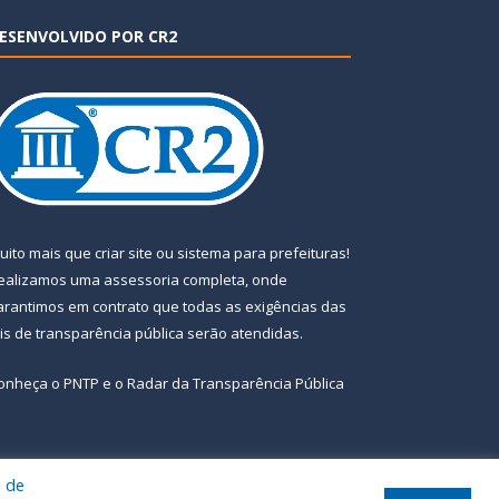
ESENVOLVIDO POR CR2
uito mais que
criar site
ou
sistema para prefeituras
!
ealizamos uma
assessoria
completa, onde
arantimos em contrato que todas as exigências das
eis de transparência pública
serão atendidas.
onheça o
PNTP
e o
Radar da Transparência Pública
a de