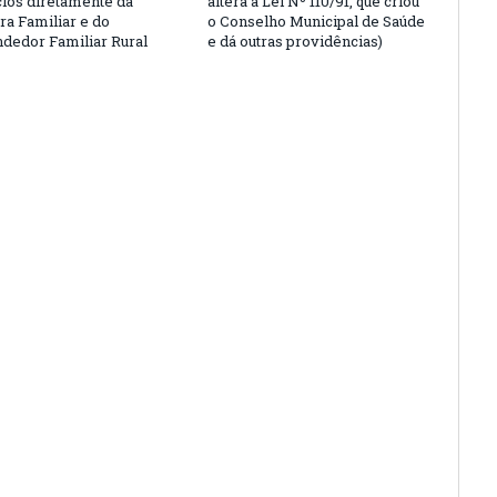
cios diretamente da
altera a Lei Nº 110/91, que criou
ra Familiar e do
o Conselho Municipal de Saúde
edor Familiar Rural
e dá outras providências)