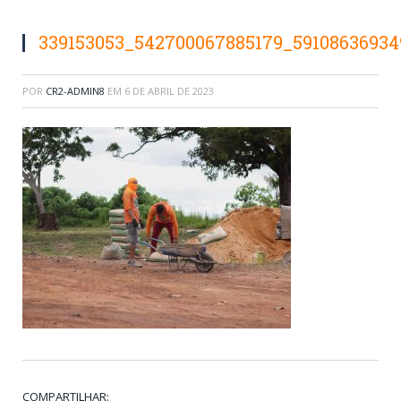
339153053_542700067885179_5910863693
POR
CR2-ADMIN8
EM
6 DE ABRIL DE 2023
COMPARTILHAR: