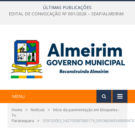
ÚLTIMAS PUBLICAÇÕES:
EDITAL DE CONVOCAÇÃO Nº 001/2026 – SEAP/ALMEIRIM
MENU
»
»
Home
Notícias
Início da pavimentação em bloquetes -
Tv.
»
Paranaquara
339153053_542700067885179_591086369349900476