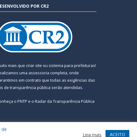
ESENVOLVIDO POR CR2
uito mais que
criar site
ou
sistema para prefeituras
!
ealizamos uma
assessoria
completa, onde
arantimos em contrato que todas as exigências das
eis de transparência pública
serão atendidas.
onheça o
PNTP
e o
Radar da Transparência Pública
a de
te
Acessar Área Administrativa
Acessar Webmail
ACEITO
Leia mais