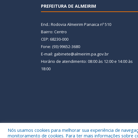
PREFEITURA DE ALMEIRIM
End.: Rodovia Almeirim Panaica nº 510
Bairro: Centro
CEP: 68230-000
Fone: (93) 99652-3680
E-mail: gabinete@almeirim.pa.gov.br
Horário de atendimento: 08:00 às 12:00 e 14:00 às
18:00
Nós usamos cookies para melhorar sua experiência de navegação
Todos os direitos reservados a Prefeitura Municipal
monitoramento de cookies. Para ter mais informações sobre como