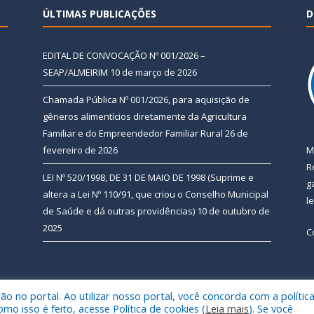
ÚLTIMAS PUBLICAÇÕES
D
EDITAL DE CONVOCAÇÃO Nº 001/2026 –
SEAP/ALMEIRIM
10 de março de 2026
Chamada Pública Nº 001/2026, para aquisição de
gêneros alimentícios diretamente da Agricultura
Familiar e do Empreendedor Familiar Rural
26 de
fevereiro de 2026
M
R
LEI Nº 520/1998, DE 31 DE MAIO DE 1998 (Suprime e
g
altera a Lei Nº 110/91, que criou o Conselho Municipal
l
de Saúde e dá outras providências)
10 de outubro de
2025
C
 no portal. Ao utilizar nosso portal, você concorda com a polític
 de Almeirim.
Mapa do Si
 isso é feito, acesse Política de cookies (
Leia mais
). Se você