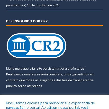
providências)
10 de outubro de 2025
DESENVOLVIDO POR CR2
Muito mais que
criar site
ou
sistema para prefeituras
!
Realizamos uma
assessoria
completa, onde garantimos em
contrato que todas as exigências das
leis de transparência
pública
serão atendidas.
Conheça o
PNTP
e o
Radar da Transparência Pública
Nós usamos cookies para melhorar sua experiência de
navegação no portal. Ao utilizar nosso portal, você