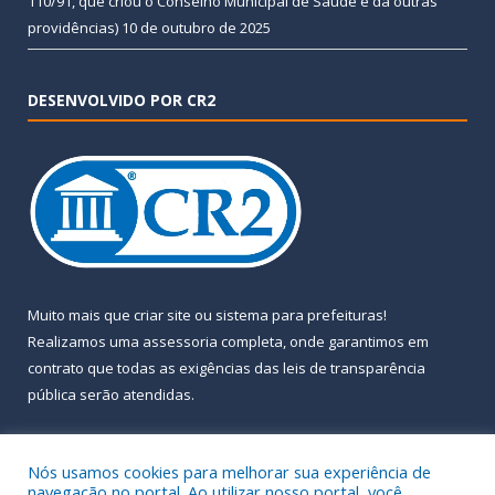
110/91, que criou o Conselho Municipal de Saúde e dá outras
providências)
10 de outubro de 2025
DESENVOLVIDO POR CR2
Muito mais que
criar site
ou
sistema para prefeituras
!
Realizamos uma
assessoria
completa, onde garantimos em
contrato que todas as exigências das
leis de transparência
pública
serão atendidas.
Conheça o
PNTP
e o
Radar da Transparência Pública
Nós usamos cookies para melhorar sua experiência de
navegação no portal. Ao utilizar nosso portal, você