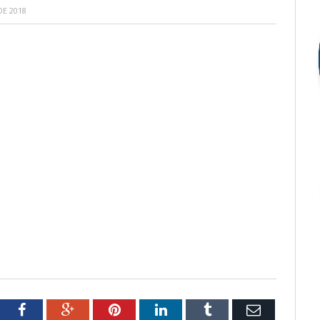
E 2018
tter
Facebook
Google+
Pinterest
LinkedIn
Tumblr
Email