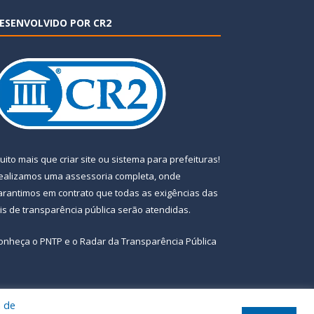
ESENVOLVIDO POR CR2
uito mais que
criar site
ou
sistema para prefeituras
!
ealizamos uma
assessoria
completa, onde
arantimos em contrato que todas as exigências das
eis de transparência pública
serão atendidas.
onheça o
PNTP
e o
Radar da Transparência Pública
a de