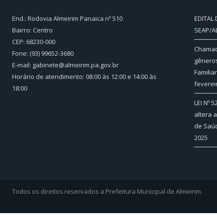
End.: Rodovia Almeirim Panaica nº 510
EDITAL
Bairro: Centro
SEAP/A
CEP: 68230-000
Chamada
Fone: (93) 99652-3680
gêneros
E-mail: gabinete@almeirim.pa.gov.br
Familia
Horário de atendimento: 08:00 às 12:00 e 14:00 às
feverei
18:00
LEI Nº 
altera 
de Saúd
2025
Todos os direitos reservados a Prefeitura Municipal de Almeirim.