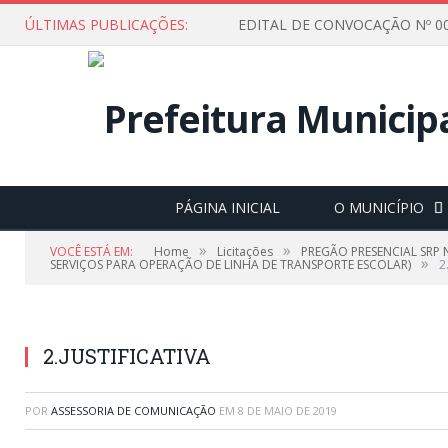
ÚLTIMAS PUBLICAÇÕES:
EDITAL DE CONVOCAÇÃO Nº 00
PÁGINA INICIAL
O MUNICÍPIO
»
»
VOCÊ ESTÁ EM:
Home
Licitações
PREGÃO PRESENCIAL SRP 
»
SERVIÇOS PARA OPERAÇÃO DE LINHA DE TRANSPORTE ESCOLAR)
2
2.JUSTIFICATIVA
POR
ASSESSORIA DE COMUNICAÇÃO
EM
8 DE MAIO DE 2019