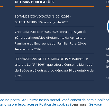
ÚLTIMAS PUBLICAÇÕES
D
EDITAL DE CONVOCAÇÃO Nº 001/2026 –
SEAP/ALMEIRIM
10 de março de 2026
Chamada Pública Nº 001/2026, para aquisição de
gêneros alimentícios diretamente da Agricultura
Familiar e do Empreendedor Familiar Rural
26 de
fevereiro de 2026
M
R
LEI Nº 520/1998, DE 31 DE MAIO DE 1998 (Suprime e
g
altera a Lei Nº 110/91, que criou o Conselho Municipal
l
de Saúde e dá outras providências)
10 de outubro de
2025
C
 no portal. Ao utilizar nosso portal, você concorda com a polític
 de Almeirim.
Mapa do Si
 isso é feito, acesse Política de cookies (
Leia mais
). Se você