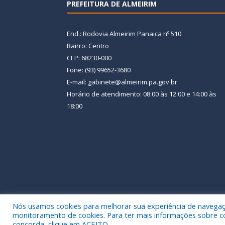
PREFEITURA DE ALMEIRIM
End.: Rodovia Almeirim Panaica nº 510
Bairro: Centro
CEP: 68230-000
Fone: (93) 99652-3680
E-mail: gabinete@almeirim.pa.gov.br
Horário de atendimento: 08:00 às 12:00 e 14:00 às
18:00
Nós usamos cookies para melhorar sua experiência de navegação
Todos os direitos reservados a Prefeitura Municipal
monitoramento de cookies. Para ter mais informações sobre como
concorda, clique em ACEITO.