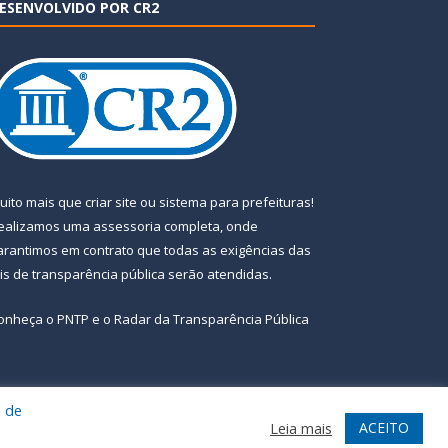
ESENVOLVIDO POR CR2
uito mais que
criar site
ou
sistema para prefeituras
!
ealizamos uma
assessoria
completa, onde
arantimos em contrato que todas as exigências das
eis de transparência pública
serão atendidas.
onheça o
PNTP
e o
Radar da Transparência Pública
a de
te
Acessar Área Administrativa
Acessar Webmail
ACEITO
Leia mais