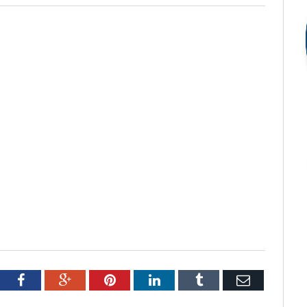
tter
Facebook
Google+
Pinterest
LinkedIn
Tumblr
Email