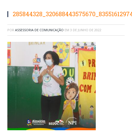
285844328_320688443575670_8355161297
POR
ASSESSORIA DE COMUNICAÇÃO
EM
3 DE JUNHO DE 2022