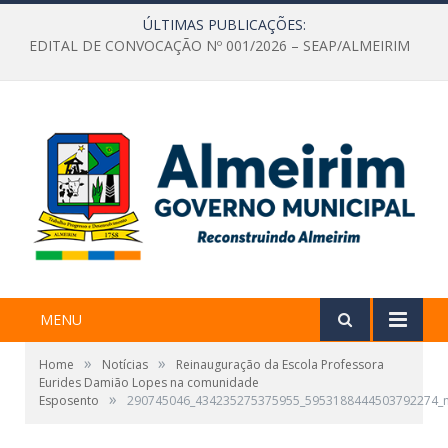
ÚLTIMAS PUBLICAÇÕES:
EDITAL DE CONVOCAÇÃO Nº 001/2026 – SEAP/ALMEIRIM
MENU
»
»
Home
Notícias
Reinauguração da Escola Professora
Eurides Damião Lopes na comunidade
»
Esposento
290745046_434235275375955_5953188444503792274_