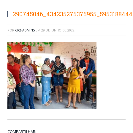
290745046_434235275375955_595318844
POR
CR2-ADMIN5
EM
29 DE JUNHO DE 2022
COMPARTILHAR: