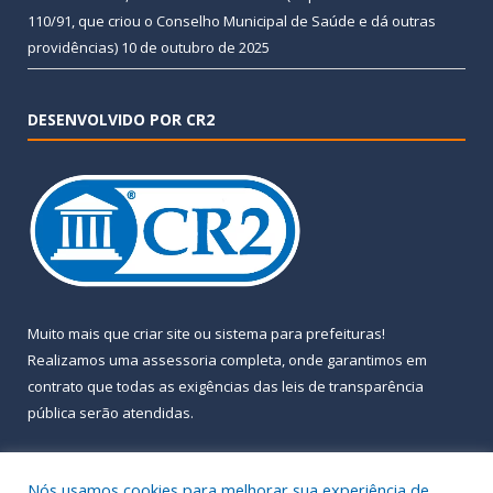
110/91, que criou o Conselho Municipal de Saúde e dá outras
providências)
10 de outubro de 2025
DESENVOLVIDO POR CR2
Muito mais que
criar site
ou
sistema para prefeituras
!
Realizamos uma
assessoria
completa, onde garantimos em
contrato que todas as exigências das
leis de transparência
pública
serão atendidas.
Conheça o
PNTP
e o
Radar da Transparência Pública
Nós usamos cookies para melhorar sua experiência de