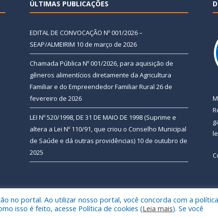
ÚLTIMAS PUBLICAÇÕES
D
EDITAL DE CONVOCAÇÃO Nº 001/2026 –
SEAP/ALMEIRIM
10 de março de 2026
Chamada Pública Nº 001/2026, para aquisição de
gêneros alimentícios diretamente da Agricultura
Familiar e do Empreendedor Familiar Rural
26 de
fevereiro de 2026
M
R
LEI Nº 520/1998, DE 31 DE MAIO DE 1998 (Suprime e
g
altera a Lei Nº 110/91, que criou o Conselho Municipal
l
de Saúde e dá outras providências)
10 de outubro de
2025
C
 no portal. Ao utilizar nosso portal, você concorda com a polític
 de Almeirim.
Mapa do Si
 isso é feito, acesse Política de cookies (
Leia mais
). Se você