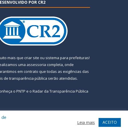
ESENVOLVIDO POR CR2
uito mais que
criar site
ou
sistema para prefeituras
!
ealizamos uma
assessoria
completa, onde
arantimos em contrato que todas as exigências das
eis de transparência pública
serão atendidas.
onheça o
PNTP
e o
Radar da Transparência Pública
a de
te
Acessar Área Administrativa
Acessar Webmail
ACEITO
Leia mais