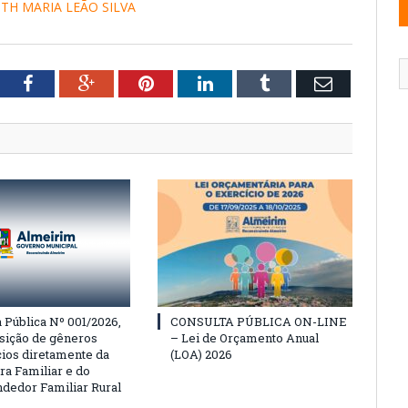
UTH MARIA LEÃO SILVA
tter
Facebook
Google+
Pinterest
LinkedIn
Tumblr
Email
Pública Nº 001/2026,
CONSULTA PÚBLICA ON-LINE
isição de gêneros
– Lei de Orçamento Anual
cios diretamente da
(LOA) 2026
ra Familiar e do
edor Familiar Rural