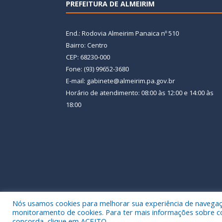
PREFEITURA DE ALMEIRIM
End.: Rodovia Almeirim Panaica nº 510
Bairro: Centro
CEP: 68230-000
Fone: (93) 99652-3680
E-mail: gabinete@almeirim.pa.gov.br
Horário de atendimento: 08:00 às 12:00 e 14:00 às
18:00
Nós usamos cookies para melhorar sua experiência de navegação
Todos os direitos reservados a Prefeitura Municipal
monitoramento de cookies. Para ter mais informações sobre como
concorda, clique em ACEITO.