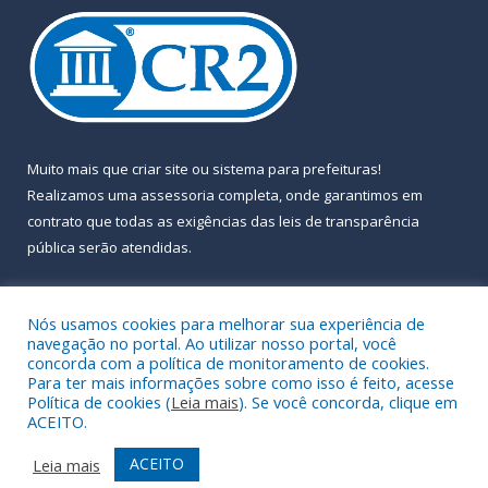
Muito mais que
criar site
ou
sistema para prefeituras
!
Realizamos uma
assessoria
completa, onde garantimos em
contrato que todas as exigências das
leis de transparência
pública
serão atendidas.
Conheça o
PNTP
e o
Radar da Transparência Pública
Nós usamos cookies para melhorar sua experiência de
navegação no portal. Ao utilizar nosso portal, você
concorda com a política de monitoramento de cookies.
Para ter mais informações sobre como isso é feito, acesse
Política de cookies (
Leia mais
). Se você concorda, clique em
Todos os direitos reservados a Prefeitura Municipal de Almeirim.
ACEITO.
Mapa do Site
Acessar Área Administrativa
ACEITO
Leia mais
Acessar Webmail