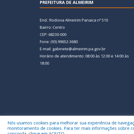
PREFEITURA DE ALMEIRIM
End.: Rodovia Almeirim Panaica nº 510
Bairro: Centro
CEP: 68230-000
Fone: (93) 99652-3680
E-mail: gabinete@almeirim.pa.gov.br
Horário de atendimento: 08:00 às 12:00 e 14:00 às
18:00
Nós usamos cookies para melhorar sua experiência de navegação
Todos os direitos reservados a Prefeitura Municipal
monitoramento de cookies. Para ter mais informações sobre como
concorda, clique em ACEITO.