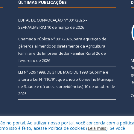
ÚLTIMAS PUBLICAÇÕES
D
EDITAL DE CONVOCAÇÃO Nº 001/2026 –
SEAP/ALMEIRIM
10 de março de 2026
Chamada Pública Nº 001/2026, para aquisição de
gêneros alimentícios diretamente da Agricultura
Familiar e do Empreendedor Familiar Rural
26 de
fevereiro de 2026
M
R
LEI Nº 520/1998, DE 31 DE MAIO DE 1998 (Suprime e
g
altera a Lei Nº 110/91, que criou o Conselho Municipal
l
de Saúde e dá outras providências)
10 de outubro de
2025
C
 no portal. Ao utilizar nosso portal, você concorda com a polític
 de Almeirim.
Mapa do Si
 isso é feito, acesse Política de cookies (
Leia mais
). Se você