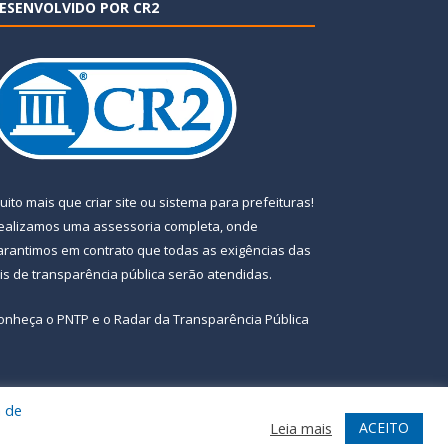
ESENVOLVIDO POR CR2
uito mais que
criar site
ou
sistema para prefeituras
!
ealizamos uma
assessoria
completa, onde
arantimos em contrato que todas as exigências das
eis de transparência pública
serão atendidas.
onheça o
PNTP
e o
Radar da Transparência Pública
a de
te
Acessar Área Administrativa
Acessar Webmail
ACEITO
Leia mais