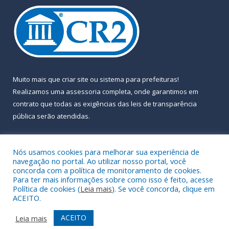
Muito mais que
criar site
ou
sistema para prefeituras
!
Realizamos uma
assessoria
completa, onde garantimos em
contrato que todas as exigências das
leis de transparência
pública
serão atendidas.
Conheça o
PNTP
e o
Radar da Transparência Pública
Nós usamos cookies para melhorar sua experiência de
navegação no portal. Ao utilizar nosso portal, você
concorda com a política de monitoramento de cookies.
Para ter mais informações sobre como isso é feito, acesse
Política de cookies (
Leia mais
). Se você concorda, clique em
Todos os direitos reservados a Prefeitura Municipal de Almeirim.
ACEITO.
Mapa do Site
Acessar Área Administrativa
ACEITO
Leia mais
Acessar Webmail