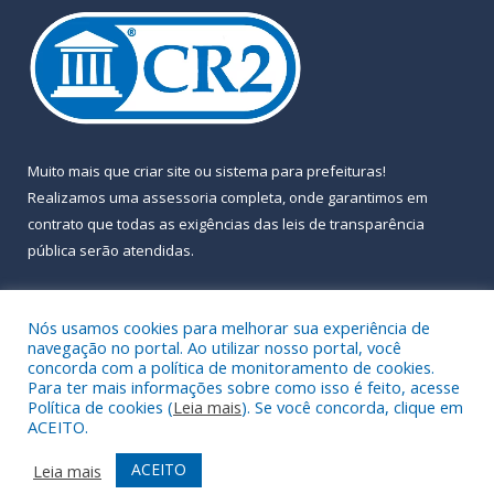
Muito mais que
criar site
ou
sistema para prefeituras
!
Realizamos uma
assessoria
completa, onde garantimos em
contrato que todas as exigências das
leis de transparência
pública
serão atendidas.
Conheça o
PNTP
e o
Radar da Transparência Pública
Nós usamos cookies para melhorar sua experiência de
navegação no portal. Ao utilizar nosso portal, você
concorda com a política de monitoramento de cookies.
Para ter mais informações sobre como isso é feito, acesse
Política de cookies (
Leia mais
). Se você concorda, clique em
Todos os direitos reservados a Prefeitura Municipal de Almeirim.
ACEITO.
Mapa do Site
Acessar Área Administrativa
ACEITO
Leia mais
Acessar Webmail