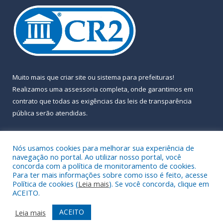
Muito mais que
criar site
ou
sistema para prefeituras
!
Realizamos uma
assessoria
completa, onde garantimos em
contrato que todas as exigências das
leis de transparência
pública
serão atendidas.
Conheça o
PNTP
e o
Radar da Transparência Pública
Nós usamos cookies para melhorar sua experiência de
navegação no portal. Ao utilizar nosso portal, você
concorda com a política de monitoramento de cookies.
Para ter mais informações sobre como isso é feito, acesse
Política de cookies (
Leia mais
). Se você concorda, clique em
Todos os direitos reservados a Prefeitura Municipal de Almeirim.
ACEITO.
Mapa do Site
Acessar Área Administrativa
ACEITO
Leia mais
Acessar Webmail