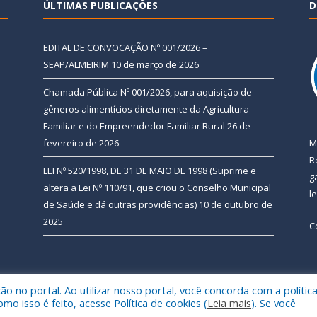
ÚLTIMAS PUBLICAÇÕES
D
EDITAL DE CONVOCAÇÃO Nº 001/2026 –
SEAP/ALMEIRIM
10 de março de 2026
Chamada Pública Nº 001/2026, para aquisição de
gêneros alimentícios diretamente da Agricultura
Familiar e do Empreendedor Familiar Rural
26 de
fevereiro de 2026
M
R
LEI Nº 520/1998, DE 31 DE MAIO DE 1998 (Suprime e
g
altera a Lei Nº 110/91, que criou o Conselho Municipal
l
de Saúde e dá outras providências)
10 de outubro de
2025
C
 no portal. Ao utilizar nosso portal, você concorda com a polític
 de Almeirim.
Mapa do Si
 isso é feito, acesse Política de cookies (
Leia mais
). Se você