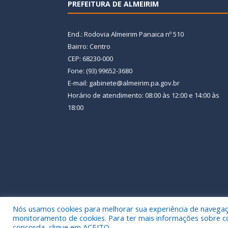
PREFEITURA DE ALMEIRIM
End.: Rodovia Almeirim Panaica nº 510
Bairro: Centro
CEP: 68230-000
Fone: (93) 99652-3680
E-mail: gabinete@almeirim.pa.gov.br
Horário de atendimento: 08:00 às 12:00 e 14:00 às
18:00
Nós usamos cookies para melhorar sua experiência de navegação
Todos os direitos reservados a Prefeitura Municipal
monitoramento de cookies. Para ter mais informações sobre como
concorda, clique em ACEITO.