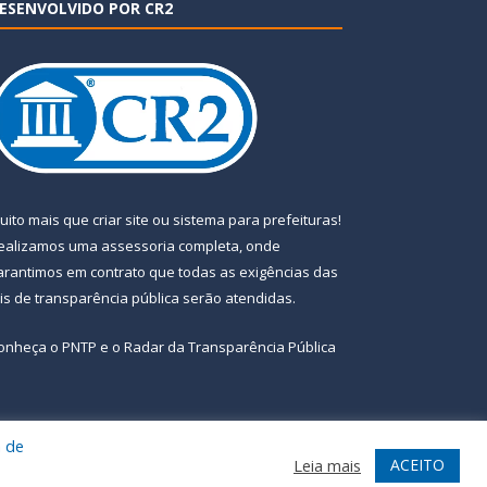
ESENVOLVIDO POR CR2
uito mais que
criar site
ou
sistema para prefeituras
!
ealizamos uma
assessoria
completa, onde
arantimos em contrato que todas as exigências das
eis de transparência pública
serão atendidas.
onheça o
PNTP
e o
Radar da Transparência Pública
a de
te
Acessar Área Administrativa
Acessar Webmail
ACEITO
Leia mais