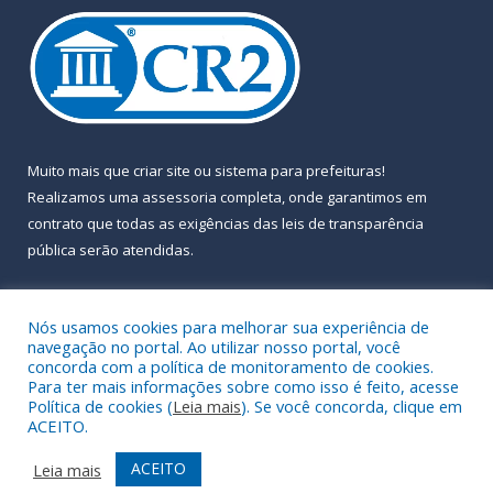
Muito mais que
criar site
ou
sistema para prefeituras
!
Realizamos uma
assessoria
completa, onde garantimos em
contrato que todas as exigências das
leis de transparência
pública
serão atendidas.
Conheça o
PNTP
e o
Radar da Transparência Pública
Nós usamos cookies para melhorar sua experiência de
navegação no portal. Ao utilizar nosso portal, você
concorda com a política de monitoramento de cookies.
Para ter mais informações sobre como isso é feito, acesse
Política de cookies (
Leia mais
). Se você concorda, clique em
Todos os direitos reservados a Prefeitura Municipal de Almeirim.
ACEITO.
Mapa do Site
Acessar Área Administrativa
ACEITO
Leia mais
Acessar Webmail