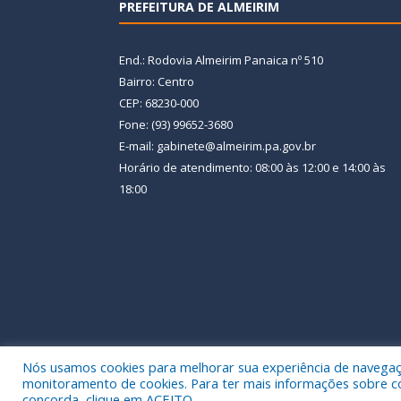
PREFEITURA DE ALMEIRIM
End.: Rodovia Almeirim Panaica nº 510
Bairro: Centro
CEP: 68230-000
Fone: (93) 99652-3680
E-mail: gabinete@almeirim.pa.gov.br
Horário de atendimento: 08:00 às 12:00 e 14:00 às
18:00
Nós usamos cookies para melhorar sua experiência de navegação
Todos os direitos reservados a Prefeitura Municipal
monitoramento de cookies. Para ter mais informações sobre como
concorda, clique em ACEITO.