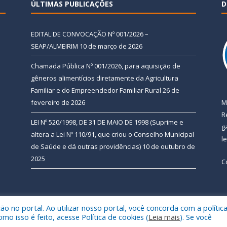
ÚLTIMAS PUBLICAÇÕES
D
EDITAL DE CONVOCAÇÃO Nº 001/2026 –
SEAP/ALMEIRIM
10 de março de 2026
Chamada Pública Nº 001/2026, para aquisição de
gêneros alimentícios diretamente da Agricultura
Familiar e do Empreendedor Familiar Rural
26 de
fevereiro de 2026
M
R
LEI Nº 520/1998, DE 31 DE MAIO DE 1998 (Suprime e
g
altera a Lei Nº 110/91, que criou o Conselho Municipal
l
de Saúde e dá outras providências)
10 de outubro de
2025
C
 no portal. Ao utilizar nosso portal, você concorda com a polític
 de Almeirim.
Mapa do Si
 isso é feito, acesse Política de cookies (
Leia mais
). Se você