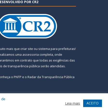
ESENVOLVIDO POR CR2
uito mais que
criar site
ou
sistema para prefeituras
!
ealizamos uma
assessoria
completa, onde
arantimos em contrato que todas as exigências das
eis de transparência pública
serão atendidas.
onheça o
PNTP
e o
Radar da Transparência Pública
a de
te
Acessar Área Administrativa
Acessar Webmail
ACEITO
Leia mais