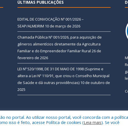
ÚLTIMAS PUBLICAÇÕES
D
EDITAL DE CONVOCAÇÃO Nº 001/2026 –
SEAP/ALMEIRIM
10 de março de 2026
Chamada Pública Nº 001/2026, para aquisição de
gêneros alimentícios diretamente da Agricultura
Familiar e do Empreendedor Familiar Rural
26 de
fevereiro de 2026
M
R
LEI Nº 520/1998, DE 31 DE MAIO DE 1998 (Suprime e
g
altera a Lei Nº 110/91, que criou o Conselho Municipal
l
de Saúde e dá outras providências)
10 de outubro de
2025
C
 no portal. Ao utilizar nosso portal, você concorda com a polític
 de Almeirim.
Mapa do Si
 isso é feito, acesse Política de cookies (
Leia mais
). Se você