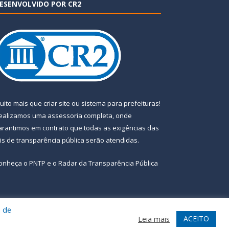
ESENVOLVIDO POR CR2
uito mais que
criar site
ou
sistema para prefeituras
!
ealizamos uma
assessoria
completa, onde
arantimos em contrato que todas as exigências das
eis de transparência pública
serão atendidas.
onheça o
PNTP
e o
Radar da Transparência Pública
a de
te
Acessar Área Administrativa
Acessar Webmail
ACEITO
Leia mais