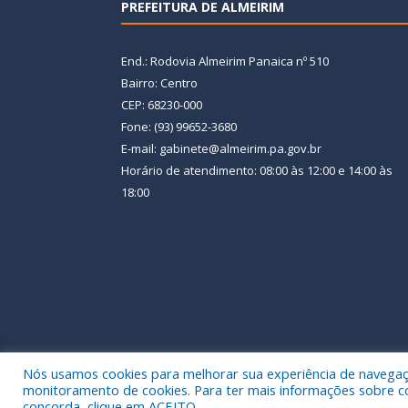
PREFEITURA DE ALMEIRIM
End.: Rodovia Almeirim Panaica nº 510
Bairro: Centro
CEP: 68230-000
Fone: (93) 99652-3680
E-mail: gabinete@almeirim.pa.gov.br
Horário de atendimento: 08:00 às 12:00 e 14:00 às
18:00
Nós usamos cookies para melhorar sua experiência de navegação
Todos os direitos reservados a Prefeitura Municipal
monitoramento de cookies. Para ter mais informações sobre como
concorda, clique em ACEITO.