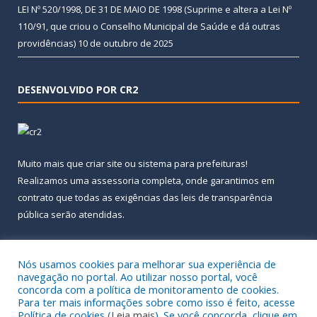
LEI Nº 520/1998, DE 31 DE MAIO DE 1998 (Suprime e altera a Lei Nº
110/91, que criou o Conselho Municipal de Saúde e dá outras
providências)
10 de outubro de 2025
DESENVOLVIDO POR CR2
Muito mais que
criar site
ou
sistema para prefeituras
!
Realizamos uma
assessoria
completa, onde garantimos em
contrato que todas as exigências das
leis de transparência
pública
serão atendidas.
Conheça o
PNTP
e o
Radar da Transparência Pública
Nós usamos cookies para melhorar sua experiência de
navegação no portal. Ao utilizar nosso portal, você
concorda com a política de monitoramento de cookies.
Para ter mais informações sobre como isso é feito, acesse
Política de cookies (
Leia mais
). Se você concorda, clique em