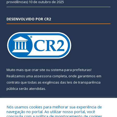
providências)
10 de outubro de 2025
DESENVOLVIDO POR CR2
Muito mais que
criar site
ou
sistema para prefeituras
!
Realizamos uma
assessoria
completa, onde garantimos em
contrato que todas as exigências das
leis de transparência
pública
serão atendidas.
Conheça o
PNTP
e o
Radar da Transparência Pública
Nós usamos cookies para melhorar sua experiência de
navegação no portal. Ao utilizar nosso portal, você
concorda com a política de monitoramento de cookies.