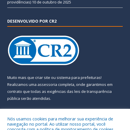
providências)
10 de outubro de 2025
DESENVOLVIDO POR CR2
Muito mais que
criar site
ou
sistema para prefeituras
!
Realizamos uma
assessoria
completa, onde garantimos em
contrato que todas as exigências das
leis de transparência
pública
serão atendidas.
Conheça o
PNTP
e o
Radar da Transparência Pública
Nós usamos cookies para melhorar sua experiência de
navegação no portal. Ao utilizar nosso portal, você
concorda com a política de monitoramento de cookies.