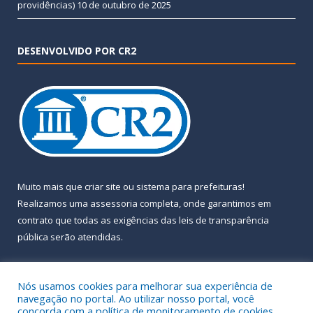
providências)
10 de outubro de 2025
DESENVOLVIDO POR CR2
Muito mais que
criar site
ou
sistema para prefeituras
!
Realizamos uma
assessoria
completa, onde garantimos em
contrato que todas as exigências das
leis de transparência
pública
serão atendidas.
Conheça o
PNTP
e o
Radar da Transparência Pública
Nós usamos cookies para melhorar sua experiência de
navegação no portal. Ao utilizar nosso portal, você
concorda com a política de monitoramento de cookies.