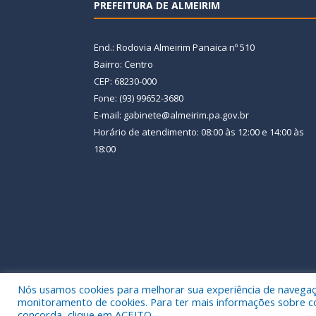
PREFEITURA DE ALMEIRIM
End.: Rodovia Almeirim Panaica nº 510
Bairro: Centro
CEP: 68230-000
Fone: (93) 99652-3680
E-mail: gabinete@almeirim.pa.gov.br
Horário de atendimento: 08:00 às 12:00 e 14:00 às
18:00
Nós usamos cookies para melhorar sua experiência de navegação
Todos os direitos reservados a Prefeitura Municipal
monitoramento de cookies. Para ter mais informações sobre como
concorda, clique em ACEITO.