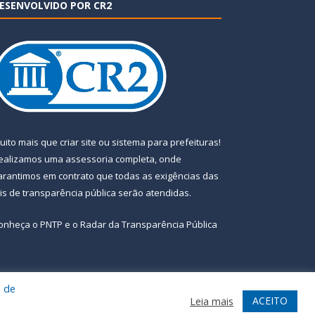
ESENVOLVIDO POR CR2
uito mais que
criar site
ou
sistema para prefeituras
!
ealizamos uma
assessoria
completa, onde
arantimos em contrato que todas as exigências das
eis de transparência pública
serão atendidas.
onheça o
PNTP
e o
Radar da Transparência Pública
a de
te
Acessar Área Administrativa
Acessar Webmail
ACEITO
Leia mais