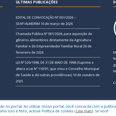
ÚLTIMAS PUBLICAÇÕES
D
EDITAL DE CONVOCAÇÃO Nº 001/2026 –
SEAP/ALMEIRIM
10 de março de 2026
Chamada Pública Nº 001/2026, para aquisição de
gêneros alimentícios diretamente da Agricultura
Familiar e do Empreendedor Familiar Rural
26 de
fevereiro de 2026
M
R
LEI Nº 520/1998, DE 31 DE MAIO DE 1998 (Suprime e
g
altera a Lei Nº 110/91, que criou o Conselho Municipal
l
de Saúde e dá outras providências)
10 de outubro de
2025
C
 no portal. Ao utilizar nosso portal, você concorda com a polític
 de Almeirim.
Mapa do Si
 isso é feito, acesse Política de cookies (
Leia mais
). Se você