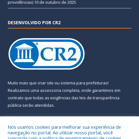
providências)
10 de outubro de 2025
DESENVOLVIDO POR CR2
Muito mais que
criar site
ou
sistema para prefeituras
!
Realizamos uma
assessoria
completa, onde garantimos em
contrato que todas as exigências das
leis de transparência
pública
serão atendidas.
Conheça o
PNTP
e o
Radar da Transparência Pública
Nós usamos cookies para melhorar sua experiência de
navegação no portal. Ao utilizar nosso portal, você
concorda com a política de monitoramento de cookies.