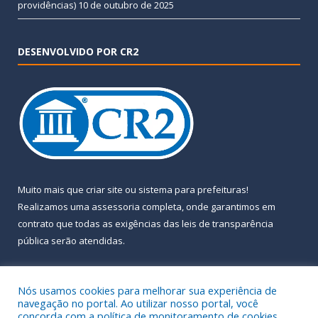
providências)
10 de outubro de 2025
DESENVOLVIDO POR CR2
Muito mais que
criar site
ou
sistema para prefeituras
!
Realizamos uma
assessoria
completa, onde garantimos em
contrato que todas as exigências das
leis de transparência
pública
serão atendidas.
Conheça o
PNTP
e o
Radar da Transparência Pública
Nós usamos cookies para melhorar sua experiência de
navegação no portal. Ao utilizar nosso portal, você
concorda com a política de monitoramento de cookies.