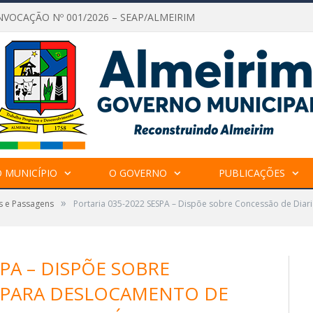
NVOCAÇÃO Nº 001/2026 – SEAP/ALMEIRIM
 MUNICÍPIO
O GOVERNO
PUBLICAÇÕES
»
s e Passagens
Portaria 035-2022 SESPA – Dispõe sobre Concessão de Diar
SPA – DISPÕE SOBRE
 PARA DESLOCAMENTO DE