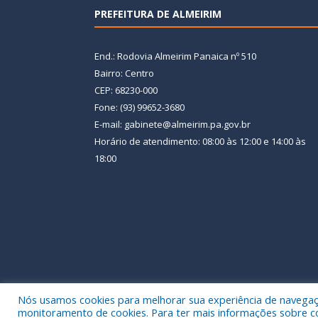
PREFEITURA DE ALMEIRIM
End.: Rodovia Almeirim Panaica nº 510
Bairro: Centro
CEP: 68230-000
Fone: (93) 99652-3680
E-mail: gabinete@almeirim.pa.gov.br
Horário de atendimento: 08:00 às 12:00 e 14:00 às
18:00
Nós usamos cookies para melhorar sua experiência de navegação
Todos os direitos reservados a Prefeitura Municipal
monitoramento de cookies. Para ter mais informações sobre como