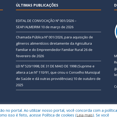
ÚLTIMAS PUBLICAÇÕES
D
EDITAL DE CONVOCAÇÃO Nº 001/2026 –
SEAP/ALMEIRIM
10 de março de 2026
Chamada Pública Nº 001/2026, para aquisição de
gêneros alimentícios diretamente da Agricultura
Familiar e do Empreendedor Familiar Rural
26 de
fevereiro de 2026
M
R
LEI Nº 520/1998, DE 31 DE MAIO DE 1998 (Suprime e
g
altera a Lei Nº 110/91, que criou o Conselho Municipal
l
de Saúde e dá outras providências)
10 de outubro de
2025
C
 no portal. Ao utilizar nosso portal, você concorda com a polític
 de Almeirim.
Mapa do Si
 isso é feito, acesse Política de cookies (
Leia mais
). Se você