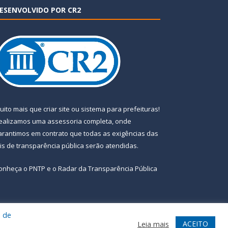
ESENVOLVIDO POR CR2
uito mais que
criar site
ou
sistema para prefeituras
!
ealizamos uma
assessoria
completa, onde
arantimos em contrato que todas as exigências das
eis de transparência pública
serão atendidas.
onheça o
PNTP
e o
Radar da Transparência Pública
a de
te
Acessar Área Administrativa
Acessar Webmail
ACEITO
Leia mais