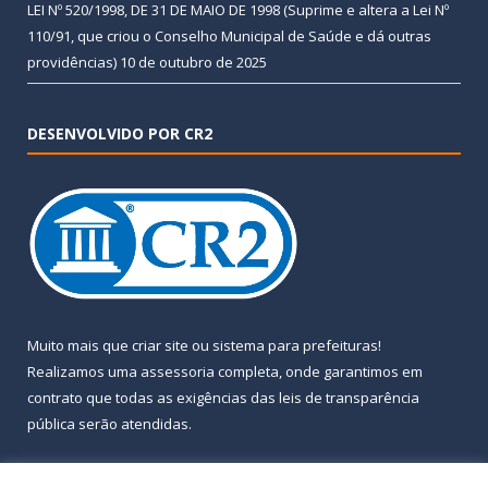
LEI Nº 520/1998, DE 31 DE MAIO DE 1998 (Suprime e altera a Lei Nº
110/91, que criou o Conselho Municipal de Saúde e dá outras
providências)
10 de outubro de 2025
DESENVOLVIDO POR CR2
Muito mais que
criar site
ou
sistema para prefeituras
!
Realizamos uma
assessoria
completa, onde garantimos em
contrato que todas as exigências das
leis de transparência
pública
serão atendidas.
Conheça o
PNTP
e o
Radar da Transparência Pública