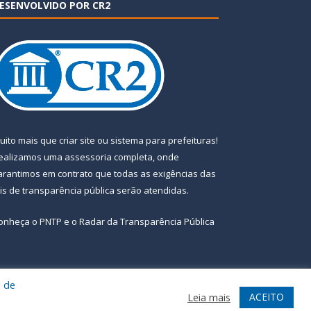
ESENVOLVIDO POR CR2
uito mais que
criar site
ou
sistema para prefeituras
!
ealizamos uma
assessoria
completa, onde
arantimos em contrato que todas as exigências das
eis de transparência pública
serão atendidas.
onheça o
PNTP
e o
Radar da Transparência Pública
a de
te
Acessar Área Administrativa
Acessar Webmail
ACEITO
Leia mais