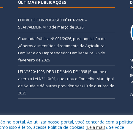
ÚLTIMAS PUBLICAÇÕES
D
EDITAL DE CONVOCAÇÃO Nº 001/2026 –
SEAP/ALMEIRIM
10 de março de 2026
Chamada Pública Nº 001/2026, para aquisição de
gêneros alimentícios diretamente da Agricultura
Familiar e do Empreendedor Familiar Rural
26 de
fevereiro de 2026
M
R
LEI Nº 520/1998, DE 31 DE MAIO DE 1998 (Suprime e
g
altera a Lei Nº 110/91, que criou o Conselho Municipal
l
de Saúde e dá outras providências)
10 de outubro de
2025
C
 no portal. Ao utilizar nosso portal, você concorda com a polític
 de Almeirim.
Mapa do Si
 isso é feito, acesse Política de cookies (
Leia mais
). Se você