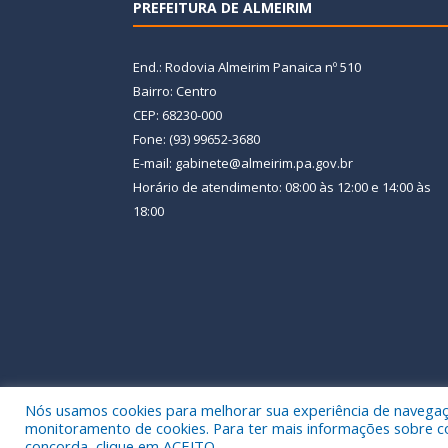
PREFEITURA DE ALMEIRIM
End.: Rodovia Almeirim Panaica nº 510
Bairro: Centro
CEP: 68230-000
Fone: (93) 99652-3680
E-mail: gabinete@almeirim.pa.gov.br
Horário de atendimento: 08:00 às 12:00 e 14:00 às
18:00
Nós usamos cookies para melhorar sua experiência de navegação
Todos os direitos reservados a Prefeitura Municipal
monitoramento de cookies. Para ter mais informações sobre como
concorda, clique em ACEITO.