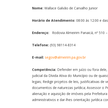
Nome:
Wallace Galvão de Carvalho Junior
Horário de Atendimento:
08:00 às 12:00 e das
Endereço:
Rodovia Almeirim Panaicá, nº 510 – 
Telefone:
(93) 98114-8314
E-mail:
segov@almeirim.pa.gov.br
Competência:
Defender em juízo ou fora dele,
judicial da Dívida Ativa do Município ou de quai
legais; Redigir projetos de leis, justificativas d
documentos de naturezas jurídica; Assessor o Pr
alienação e aquisição de imóveis pela Prefeitura 
administrativos e dar-lhes orientação jurídica co