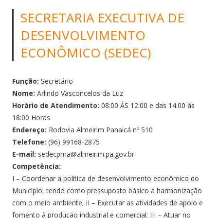
SECRETARIA EXECUTIVA DE
DESENVOLVIMENTO
ECONÔMICO (SEDEC)
Função:
Secretário
Nome:
Arlindo Vasconcelos da Luz
Horário de Atendimento:
08:00 ÀS 12:00 e das 14:00 às
18:00 Horas
Endereço:
Rodovia Almeirim Panaicá nº 510
Telefone:
(96) 99168-2875
E-mail:
sedecpma@almeirim.pa.gov.br
Competência:
I – Coordenar a política de desenvolvimento econômico do
Município, tendo como pressuposto básico a harmonização
com o meio ambiente; II – Executar as atividades de apoio e
fomento à produção industrial e comercial; III – Atuar no