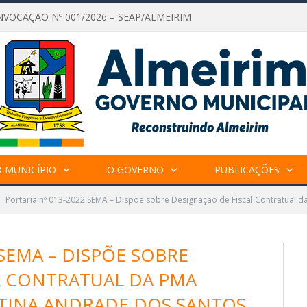
NVOCAÇÃO Nº 001/2026 – SEAP/ALMEIRIM
 MUNICÍPIO
O GOVERNO
PUBLICAÇÕES
Portaria nº 013-2022 SEMA – Dispõe sobre Designação de Fiscal Contratual d
 SEMA – DISPÕE SOBRE
L CONTRATUAL DA PMA
TINA ANDRADE DOS SANTOS