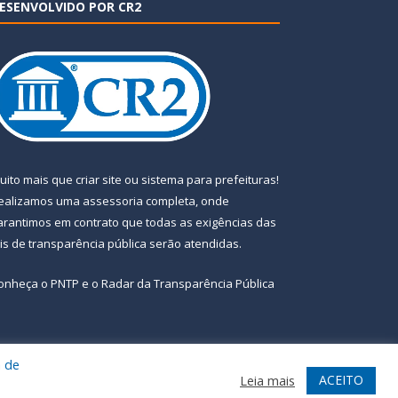
ESENVOLVIDO POR CR2
uito mais que
criar site
ou
sistema para prefeituras
!
ealizamos uma
assessoria
completa, onde
arantimos em contrato que todas as exigências das
eis de transparência pública
serão atendidas.
onheça o
PNTP
e o
Radar da Transparência Pública
a de
te
Acessar Área Administrativa
Acessar Webmail
ACEITO
Leia mais