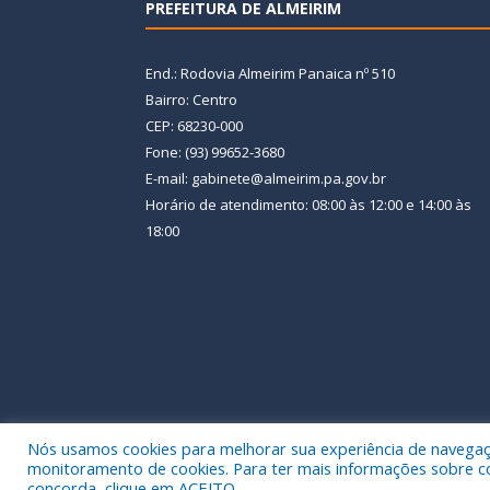
PREFEITURA DE ALMEIRIM
End.: Rodovia Almeirim Panaica nº 510
Bairro: Centro
CEP: 68230-000
Fone: (93) 99652-3680
E-mail: gabinete@almeirim.pa.gov.br
Horário de atendimento: 08:00 às 12:00 e 14:00 às
18:00
Nós usamos cookies para melhorar sua experiência de navegação
Todos os direitos reservados a Prefeitura Municipal
monitoramento de cookies. Para ter mais informações sobre como
concorda, clique em ACEITO.