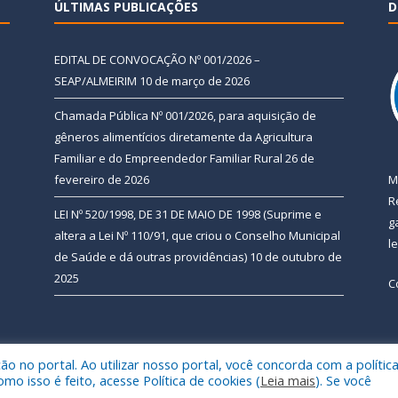
ÚLTIMAS PUBLICAÇÕES
D
EDITAL DE CONVOCAÇÃO Nº 001/2026 –
SEAP/ALMEIRIM
10 de março de 2026
Chamada Pública Nº 001/2026, para aquisição de
gêneros alimentícios diretamente da Agricultura
Familiar e do Empreendedor Familiar Rural
26 de
fevereiro de 2026
M
R
LEI Nº 520/1998, DE 31 DE MAIO DE 1998 (Suprime e
g
altera a Lei Nº 110/91, que criou o Conselho Municipal
l
de Saúde e dá outras providências)
10 de outubro de
2025
C
 no portal. Ao utilizar nosso portal, você concorda com a polític
 de Almeirim.
Mapa do Si
 isso é feito, acesse Política de cookies (
Leia mais
). Se você