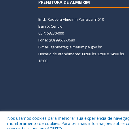
PREFEITURA DE ALMEIRIM
End.: Rodovia Almeirim Panaica nº 510
Bairro: Centro
CEP: 68230-000
Fone: (93) 99652-3680
E-mail: gabinete@almeirim.pa.gov.br
Horário de atendimento: 08:00 às 12:00 e 14:00 às
18:00
Nós usamos cookies para melhorar sua experiência de navegação
Todos os direitos reservados a Prefeitura Municipal
monitoramento de cookies. Para ter mais informações sobre como
concorda, clique em ACEITO.