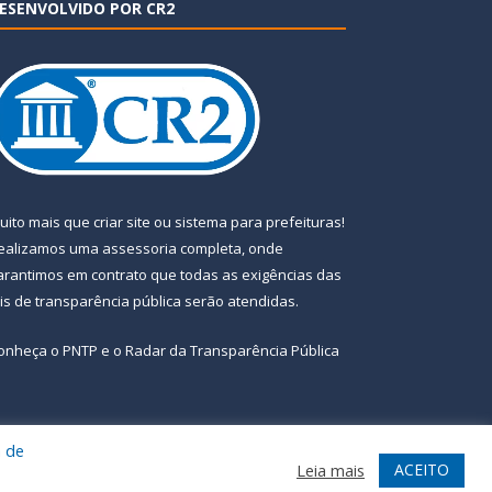
ESENVOLVIDO POR CR2
uito mais que
criar site
ou
sistema para prefeituras
!
ealizamos uma
assessoria
completa, onde
arantimos em contrato que todas as exigências das
eis de transparência pública
serão atendidas.
onheça o
PNTP
e o
Radar da Transparência Pública
a de
te
Acessar Área Administrativa
Acessar Webmail
ACEITO
Leia mais