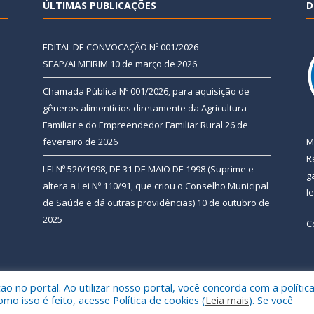
ÚLTIMAS PUBLICAÇÕES
D
EDITAL DE CONVOCAÇÃO Nº 001/2026 –
SEAP/ALMEIRIM
10 de março de 2026
Chamada Pública Nº 001/2026, para aquisição de
gêneros alimentícios diretamente da Agricultura
Familiar e do Empreendedor Familiar Rural
26 de
fevereiro de 2026
M
R
LEI Nº 520/1998, DE 31 DE MAIO DE 1998 (Suprime e
g
altera a Lei Nº 110/91, que criou o Conselho Municipal
l
de Saúde e dá outras providências)
10 de outubro de
2025
C
 no portal. Ao utilizar nosso portal, você concorda com a polític
 de Almeirim.
Mapa do Si
 isso é feito, acesse Política de cookies (
Leia mais
). Se você