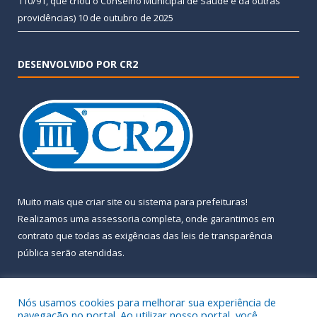
110/91, que criou o Conselho Municipal de Saúde e dá outras
providências)
10 de outubro de 2025
DESENVOLVIDO POR CR2
Muito mais que
criar site
ou
sistema para prefeituras
!
Realizamos uma
assessoria
completa, onde garantimos em
contrato que todas as exigências das
leis de transparência
pública
serão atendidas.
Conheça o
PNTP
e o
Radar da Transparência Pública
Nós usamos cookies para melhorar sua experiência de
navegação no portal. Ao utilizar nosso portal, você