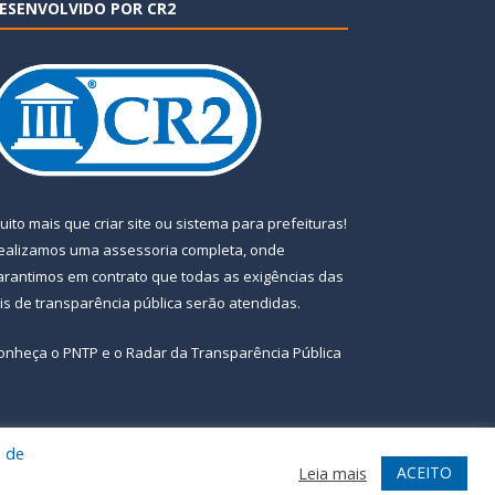
ESENVOLVIDO POR CR2
uito mais que
criar site
ou
sistema para prefeituras
!
ealizamos uma
assessoria
completa, onde
arantimos em contrato que todas as exigências das
eis de transparência pública
serão atendidas.
onheça o
PNTP
e o
Radar da Transparência Pública
a de
te
Acessar Área Administrativa
Acessar Webmail
ACEITO
Leia mais