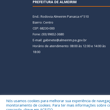
PREFEITURA DE ALMEIRIM
End.: Rodovia Almeirim Panaica nº 510
Bairro: Centro
CEP: 68230-000
Fone: (93) 99652-3680
E-mail: gabinete@almeirim.pa.gov.br
Horário de atendimento: 08:00 às 12:00 e 14:00 às
18:00
Nós usamos cookies para melhorar sua experiência de navegação
Todos os direitos reservados a Prefeitura Municipal
monitoramento de cookies. Para ter mais informações sobre como
concorda, clique em ACEITO.