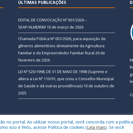
ÚLTIMAS PUBLICAÇÕES
D
EDITAL DE CONVOCAÇÃO Nº 001/2026 –
SEAP/ALMEIRIM
10 de março de 2026
Chamada Pública Nº 001/2026, para aquisição de
gêneros alimentícios diretamente da Agricultura
Familiar e do Empreendedor Familiar Rural
26 de
fevereiro de 2026
M
R
LEI Nº 520/1998, DE 31 DE MAIO DE 1998 (Suprime e
g
altera a Lei Nº 110/91, que criou o Conselho Municipal
l
de Saúde e dá outras providências)
10 de outubro de
2025
C
 no portal. Ao utilizar nosso portal, você concorda com a polític
 de Almeirim.
Mapa do Si
 isso é feito, acesse Política de cookies (
Leia mais
). Se você