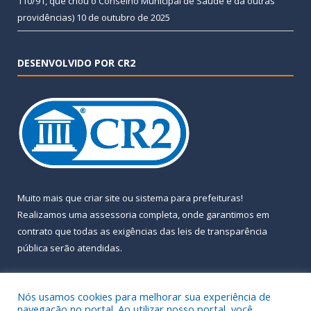
110/91, que criou o Conselho Municipal de Saúde e dá outras
providências)
10 de outubro de 2025
DESENVOLVIDO POR CR2
Muito mais que
criar site
ou
sistema para prefeituras
!
Realizamos uma
assessoria
completa, onde garantimos em
contrato que todas as exigências das
leis de transparência
pública
serão atendidas.
Conheça o
PNTP
e o
Radar da Transparência Pública
Nós usamos cookies para melhorar sua experiência de
navegação no portal. Ao utilizar nosso portal, você