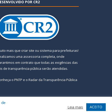
ESENVOLVIDO POR CR2
uito mais que
criar site
ou
sistema para prefeituras
!
ealizamos uma
assessoria
completa, onde
arantimos em contrato que todas as exigências das
eis de transparência pública
serão atendidas.
onheça o
PNTP
e o
Radar da Transparência Pública
a de
te
Acessar Área Administrativa
Acessar Webmail
ACEITO
Leia mais