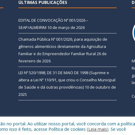
ÚLTIMAS PUBLICAÇÕES
D
EDITAL DE CONVOCAÇÃO Nº 001/2026 –
SEAP/ALMEIRIM
10 de março de 2026
Chamada Pública Nº 001/2026, para aquisição de
gêneros alimentícios diretamente da Agricultura
Familiar e do Empreendedor Familiar Rural
26 de
fevereiro de 2026
M
R
LEI Nº 520/1998, DE 31 DE MAIO DE 1998 (Suprime e
g
altera a Lei Nº 110/91, que criou o Conselho Municipal
l
de Saúde e dá outras providências)
10 de outubro de
2025
C
 no portal. Ao utilizar nosso portal, você concorda com a polític
 de Almeirim.
Mapa do Si
 isso é feito, acesse Política de cookies (
Leia mais
). Se você