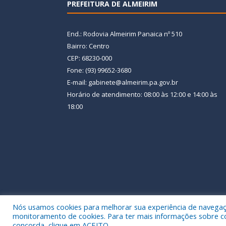
PREFEITURA DE ALMEIRIM
End.: Rodovia Almeirim Panaica nº 510
Bairro: Centro
CEP: 68230-000
Fone: (93) 99652-3680
E-mail: gabinete@almeirim.pa.gov.br
Horário de atendimento: 08:00 às 12:00 e 14:00 às
18:00
Nós usamos cookies para melhorar sua experiência de navegação
Todos os direitos reservados a Prefeitura Municipal
monitoramento de cookies. Para ter mais informações sobre como
concorda, clique em ACEITO.