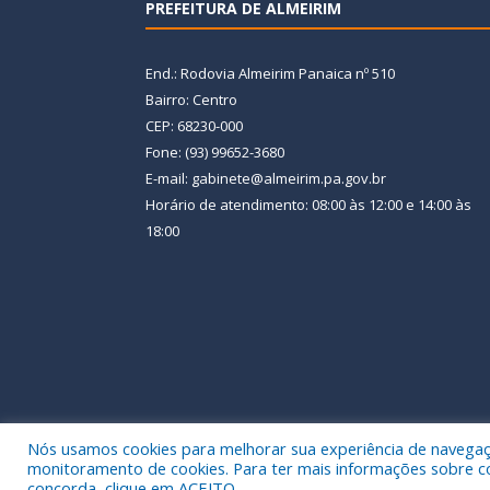
PREFEITURA DE ALMEIRIM
End.: Rodovia Almeirim Panaica nº 510
Bairro: Centro
CEP: 68230-000
Fone: (93) 99652-3680
E-mail: gabinete@almeirim.pa.gov.br
Horário de atendimento: 08:00 às 12:00 e 14:00 às
18:00
Nós usamos cookies para melhorar sua experiência de navegação
Todos os direitos reservados a Prefeitura Municipal
monitoramento de cookies. Para ter mais informações sobre como
concorda, clique em ACEITO.