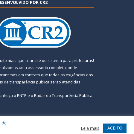
ESENVOLVIDO POR CR2
uito mais que
criar site
ou
sistema para prefeituras
!
ealizamos uma
assessoria
completa, onde
arantimos em contrato que todas as exigências das
eis de transparência pública
serão atendidas.
onheça o
PNTP
e o
Radar da Transparência Pública
a de
te
Acessar Área Administrativa
Acessar Webmail
ACEITO
Leia mais