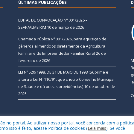
ÚLTIMAS PUBLICAÇÕES
D
EDITAL DE CONVOCAÇÃO Nº 001/2026 –
SEAP/ALMEIRIM
10 de março de 2026
Chamada Pública Nº 001/2026, para aquisição de
gêneros alimentícios diretamente da Agricultura
Familiar e do Empreendedor Familiar Rural
26 de
fevereiro de 2026
M
R
LEI Nº 520/1998, DE 31 DE MAIO DE 1998 (Suprime e
g
altera a Lei Nº 110/91, que criou o Conselho Municipal
l
de Saúde e dá outras providências)
10 de outubro de
2025
C
 no portal. Ao utilizar nosso portal, você concorda com a polític
 de Almeirim.
Mapa do Si
 isso é feito, acesse Política de cookies (
Leia mais
). Se você