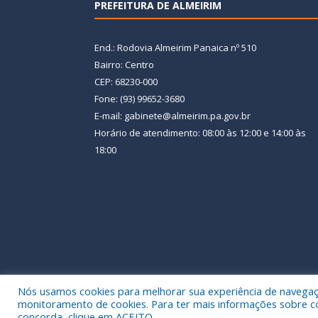
PREFEITURA DE ALMEIRIM
End.: Rodovia Almeirim Panaica nº 510
Bairro: Centro
CEP: 68230-000
Fone: (93) 99652-3680
E-mail: gabinete@almeirim.pa.gov.br
Horário de atendimento: 08:00 às 12:00 e 14:00 às
18:00
Nós usamos cookies para melhorar sua experiência de navegação
Todos os direitos reservados a Prefeitura Municipal
monitoramento de cookies. Para ter mais informações sobre como
concorda, clique em ACEITO.