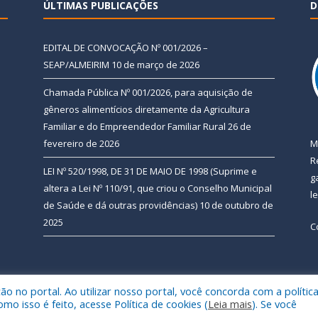
ÚLTIMAS PUBLICAÇÕES
D
EDITAL DE CONVOCAÇÃO Nº 001/2026 –
SEAP/ALMEIRIM
10 de março de 2026
Chamada Pública Nº 001/2026, para aquisição de
gêneros alimentícios diretamente da Agricultura
Familiar e do Empreendedor Familiar Rural
26 de
fevereiro de 2026
M
R
LEI Nº 520/1998, DE 31 DE MAIO DE 1998 (Suprime e
g
altera a Lei Nº 110/91, que criou o Conselho Municipal
l
de Saúde e dá outras providências)
10 de outubro de
2025
C
 no portal. Ao utilizar nosso portal, você concorda com a polític
 de Almeirim.
Mapa do Si
 isso é feito, acesse Política de cookies (
Leia mais
). Se você