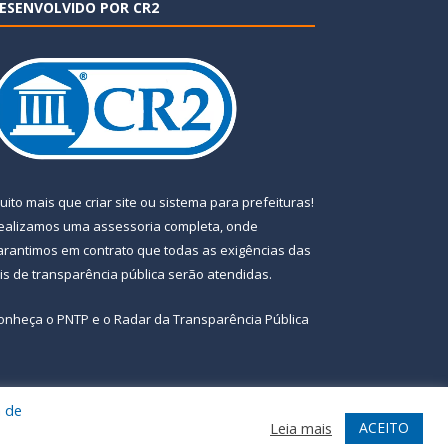
ESENVOLVIDO POR CR2
uito mais que
criar site
ou
sistema para prefeituras
!
ealizamos uma
assessoria
completa, onde
arantimos em contrato que todas as exigências das
eis de transparência pública
serão atendidas.
onheça o
PNTP
e o
Radar da Transparência Pública
a de
te
Acessar Área Administrativa
Acessar Webmail
ACEITO
Leia mais