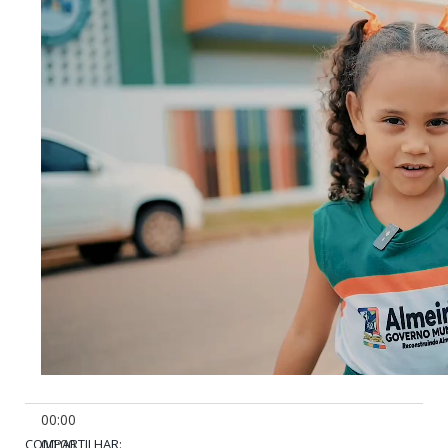
00:00
COMPARTILHAR:
00:00