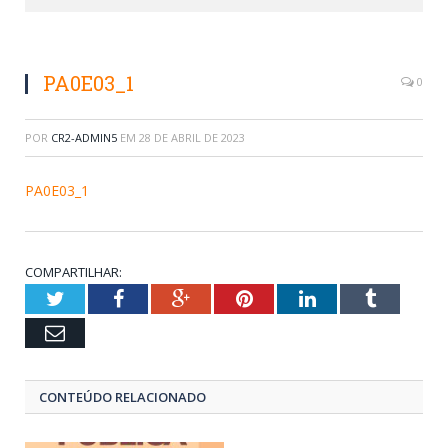
PA0E03_1
0
POR
CR2-ADMIN5
EM
28 DE ABRIL DE 2023
PA0E03_1
COMPARTILHAR:
Twitter
Facebook
Google+
Pinterest
LinkedIn
Tumblr
Email
CONTEÚDO RELACIONADO