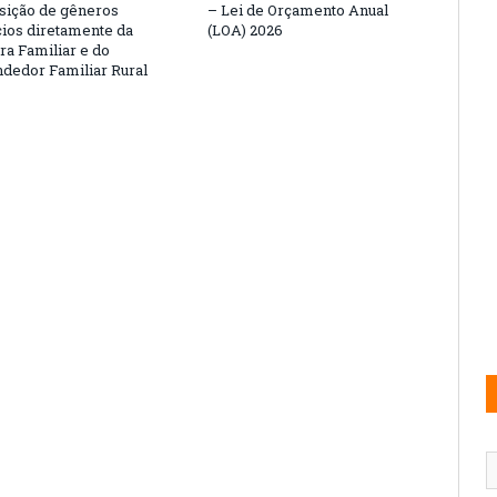
isição de gêneros
– Lei de Orçamento Anual
cios diretamente da
(LOA) 2026
ra Familiar e do
edor Familiar Rural