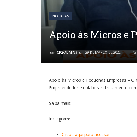
NOTÍCIAS
Apoio às Micros e
por
CR2-ADMIN3
em
29 DE MARÇO DE 2022
Apoio às Micros e Pequenas Empresas –
O 
Empreendedor e colaborar diretamente com
Saiba mais:
Instagram:
Clique aqui para acessar