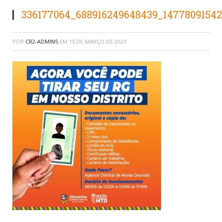
336177064_688916249648439_1477809154
POR
CR2-ADMIN5
EM
15 DE MARÇO DE 2023