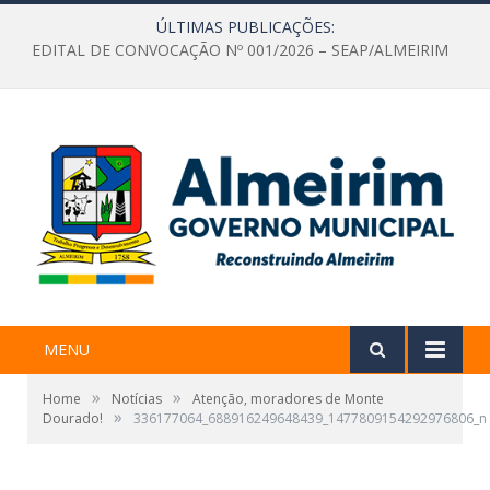
ÚLTIMAS PUBLICAÇÕES:
EDITAL DE CONVOCAÇÃO Nº 001/2026 – SEAP/ALMEIRIM
MENU
»
»
Home
Notícias
Atenção, moradores de Monte
»
Dourado!
336177064_688916249648439_1477809154292976806_n